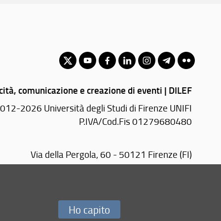
cità, comunicazione e creazione di eventi | DILEF
012-2026 Università degli Studi di Firenze UNIFI
P.IVA/Cod.Fis 01279680480
Via della Pergola, 60 - 50121 Firenze (FI)
Tel.
+39 055 2756200
E-mail:
segr-dip(AT)letterefilosofia.unifi.it
PEC:
letterefilosofia(AT)pec.unifi.it
Ho capito
Redazione Web